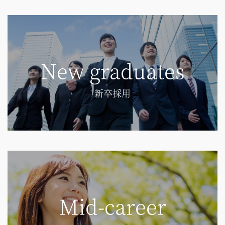
New graduates
新卒採用
Mid-career