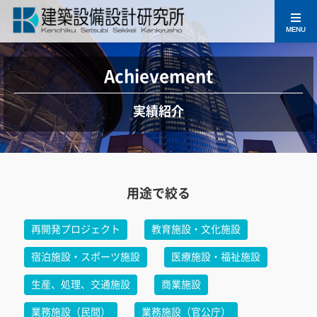
MENU
Achievement
実績紹介
用途で絞る
再開発プロジェクト
教育施設・文化施設
宿泊施設・スポーツ施設
医療施設・福祉施設
生産、処理、交通施設
商業施設
業務施設（民間）
業務施設（官公庁）